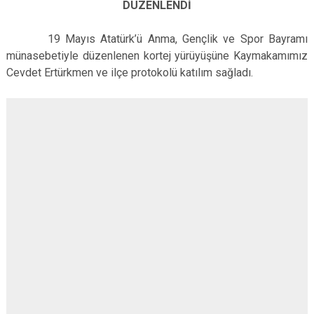
DÜZENLENDİ
Çatalca
Şile
Esenyurt
Esenler
Silivri
Sancaktepe
19 Mayıs Atatürk’ü Anma, Gençlik ve Spor Bayramı
münasebetiyle düzenlenen kortej yürüyüşüne Kaymakamımız
Eyüpsultan
Şişli
Sultangazi
Cevdet Ertürkmen ve ilçe protokolü katılım sağladı.