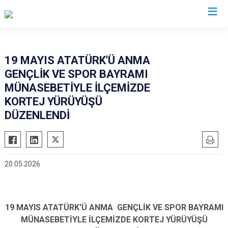
İstanbul
19 MAYIS ATATÜRK'Ü ANMA
GENÇLİK VE SPOR BAYRAMI
Adalar
Fatih
Sultanbeyli
MÜNASEBETİYLE İLÇEMİZDE
Avcılar
Gaziosmanpaşa
Tuzla
KORTEJ YÜRÜYÜŞÜ
Bağcılar
Güngören
Ümraniye
DÜZENLENDİ
Bahçelievler
Kadıköy
Üsküdar
Bakırköy
Kağıthane
Zeytinburnu
Bayrampaşa
Kartal
Arnavutköy
20.05.2026
Beşiktaş
Küçükçekmece
Ataşehir
Beykoz
Maltepe
Başakşehir
Beyoğlu
Pendik
Beylikdüzü
19 MAYIS ATATÜRK'Ü ANMA GENÇLİK VE SPOR BAYRAMI
MÜNASEBETİYLE İLÇEMİZDE KORTEJ YÜRÜYÜŞÜ
Büyükçekmece
Sarıyer
Çekmeköy