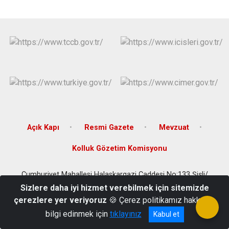
Çatalca
Şile
Esenyurt
Esenler
Silivri
Sancaktepe
Eyüpsultan
Şişli
Sultangazi
Açık Kapı
Resmi Gazete
Mevzuat
Kolluk Gözetim Komisyonu
Cumhuriyet Mahallesi Halaskargazi Caddesi No:133 Şişli/
İSTANBUL
Sizlere daha iyi hizmet verebilmek için sitemizde
çerezlere yer veriyoruz
🍪 Çerez politikamız hakkında
(0212) 232 50 50
bilgi edinmek için
tıklayınız
Kabul et