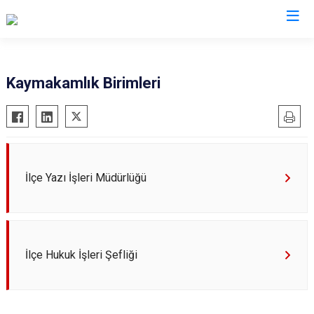
İstanbul
Kaymakamlık Birimleri
Adalar
Fatih
Sultanbeyli
Avcılar
Gaziosmanpaşa
Tuzla
Bağcılar
Güngören
Ümraniye
Bahçelievler
Kadıköy
Üsküdar
İlçe Yazı İşleri Müdürlüğü
Bakırköy
Kağıthane
Zeytinburnu
Bayrampaşa
Kartal
Arnavutköy
Beşiktaş
Küçükçekmece
Ataşehir
İlçe Hukuk İşleri Şefliği
Beykoz
Maltepe
Başakşehir
Beyoğlu
Pendik
Beylikdüzü
Büyükçekmece
Sarıyer
Çekmeköy