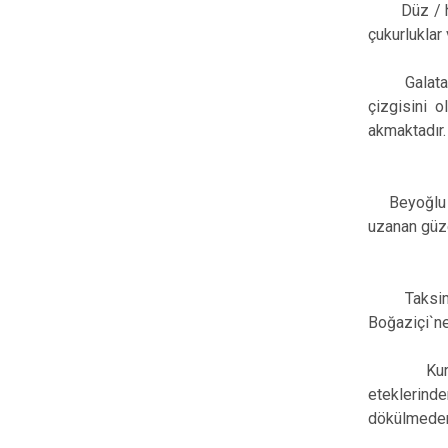
Düz / hafif
çukurluklar
Galata`dan
çizgisini o
akmaktadır.
Beyoğlu Pl
uzanan güz
Taksim`de 
Boğaziçi`ne
Kurtuluş C
eteklerinde
dökülmeden 