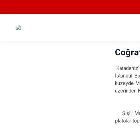
Coğraf
Karadeniz`i
İstanbul Bo
kuzeyde Mec
üzerinden K
Şişli, Mar
platolar to