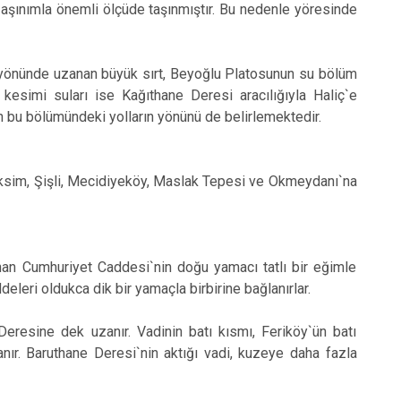
Maltepe
Başakşehir
aşınımla önemli ölçüde taşınmıştır. Bu nedenle yöresinde
Pendik
Beylikdüzü
ce
Sarıyer
Çekmeköy
önünde uzanan büyük sırt, Beyoğlu Platosunun su bölüm
Şile
Esenyurt
 kesimi suları ise Kağıthane Deresi aracılığıyla Haliç`e
n bu bölümündeki yolların yönünü de belirlemektedir.
Silivri
Sancaktepe
Şişli
Sultangazi
ksim, Şişli, Mecidiyeköy, Maslak Tepesi ve Okmeydanı`na
 Cumhuriyet Caddesi`nin doğu yamacı tatlı bir eğimle
leri oldukca dik bir yamaçla birbirine bağlanırlar.
esine dek uzanır. Vadinin batı kısmı, Feriköy`ün batı
nır. Baruthane Deresi`nin aktığı vadi, kuzeye daha fazla