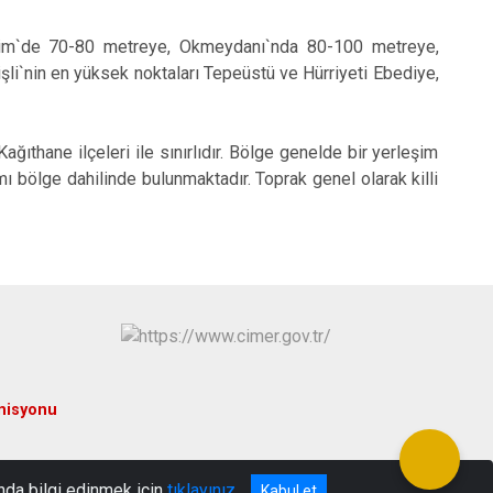
im`de 70-80 metreye, Okmeydanı`nda 80-100 metreye,
i`nin en yüksek noktaları Tepeüstü ve Hürriyeti Ebediye,
thane ilçeleri ile sınırlıdır. Bölge genelde bir yerleşim
mı bölge dahilinde bulunmaktadır. Toprak genel olarak killi
misyonu
nda bilgi edinmek için
tıklayınız
Kabul et