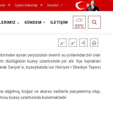
vlet
İçişleri Bakanlığı
İstanbul
LERİMİZ
GÜNDEM
İLETİŞİM
25
°C
Fatih
Sultanbeyli
rbirinden ayıran yeryüzünün önemli su yollarından biri olan
o düzlüğünün kuzey uzantısında yer alır. İlçe toprakları
Gaziosmanpaşa
Tuzla
rak Sarıyer`e, kuzeybatıda ise Hürriyet-i Ebediye Tepesi
Güngören
Ümraniye
Kadıköy
Üsküdar
Kağıthane
Zeytinburnu
a dağılmış, boğaz ve akarsu vadilerle parçalanmış olup,
Kartal
Arnavutköy
latosu kuzey uzantısında bulunmaktadır.
Küçükçekmece
Ataşehir