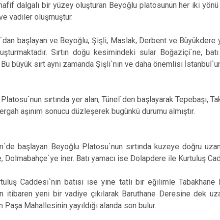
Beykoz
 dalgalı bir yüzey oluşturan Beyoğlu platosunun her iki yönü 
 ve vadiler oluşmuştur.
Beyoğlu
Büyükçekme
 başlayan ve Beyoğlu, Şişli, Maslak, Derbent ve Büyükdere y
Çatalca
luşturmaktadır. Sırtın doğu kesimindeki sular Boğaziçi`ne, batı
 Bu büyük sırt aynı zamanda Şişli`nin ve daha önemlisi İstanbul`u
Esenler
Eyüpsultan
atosu`nun sırtında yer alan, Tünel`den başlayarak Tepebaşı, Ta
ergah aşınım sonucu düzleşerek bugünkü durumu almıştır.
başlayan Beyoğlu Platosu`nun sırtında kuzeye doğru uzanan
, Dolmabahçe`ye iner. Batı yamacı ise Dolapdere ile Kurtuluş Cadde
addesi`nin batısı ise yine tatlı bir eğilimle Tabakhane Der
n itibaren yeni bir vadiye çıkılarak Baruthane Deresine dek uza
Paşa Mahallesinin yayıldığı alanda son bulur.