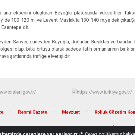
na eksenini oluşturan Beyoğlu platosunda yükseltiler Taks
`de 100-120 m. ve Levent-Maslak'ta 130-140 m.ye dek çıkar.Şişl
 Esentepe`dir.
den Sarıyer, güneyden Beyoğlu, doğudan Beşiktaş ve batıdan Kağı
ölgesi olup, bitki örtüsü olarak sadece fatih ormanlarının bir kıs
va şartlarında trafiğe elverişlidir.
pı
Resmi Gazete
Mevzuat
Kolluk Gözetim Ko
Cumhuriyet Mahallesi Halaskargazi Caddesi No:133 Şişli/İSTANBUL
 sitemizde çerezlere yer veriyoruz
🍪 Çerez politikamız hakkı