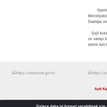
İlçenin a
Mecidiyeköy
Duatepe ve
Şişli kuzey
ve sanayi b
zemin tüm ha
Açık Ka
Sizlere daha iyi hizmet verebilmek için