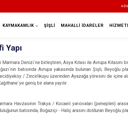
e-De
KAYMAKAMLIK
ŞİŞLİ
MAHALLİ İDARELER
HİZMET
İstanbul
i Yapı
Adalar
 Marmara Denizi`ne birleştiren, Asya Kıtası ile Avrupa Kıtasını bi
ğazı`nın batısında Avrupa yakasında bulunan Şişli, Beyoğlu plat
Avcılar
idiyeköy / Zincirlikuyu üzerinden Ayazağa yöresini de içine ala
Bağcılar
ağıthane`ye geniş bir alana yayılır.
Bahçelievler
Bakırköy
mara Havzasının Trakya / Kocaeli yarıovaları (peneplen) arasın
Bayrampaşa
pluluğunun batısında, Boğaziçi - Haliç arasını dolduran Beyoğlu p
Beşiktaş