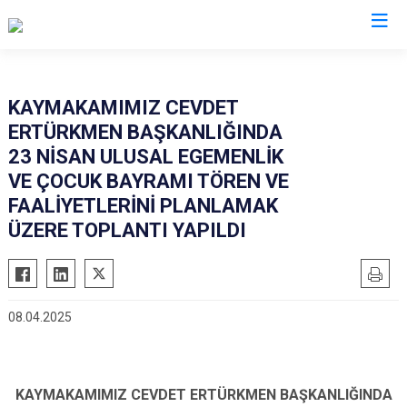
İstanbul
KAYMAKAMIMIZ CEVDET
ERTÜRKMEN BAŞKANLIĞINDA
Adalar
Fatih
Sultanbeyli
23 NİSAN ULUSAL EGEMENLİK
Avcılar
Gaziosmanpaşa
Tuzla
VE ÇOCUK BAYRAMI TÖREN VE
Bağcılar
Güngören
Ümraniye
FAALİYETLERİNİ PLANLAMAK
Bahçelievler
ÜZERE TOPLANTI YAPILDI
Kadıköy
Üsküdar
Bakırköy
Kağıthane
Zeytinburnu
Bayrampaşa
Kartal
Arnavutköy
Beşiktaş
Küçükçekmece
Ataşehir
08.04.2025
Beykoz
Maltepe
Başakşehir
Beyoğlu
Pendik
Beylikdüzü
KAYMAKAMIMIZ CEVDET ERTÜRKMEN BAŞKANLIĞINDA
Büyükçekmece
Sarıyer
Çekmeköy