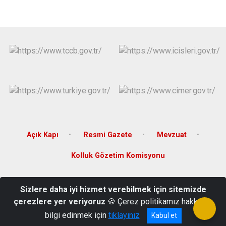
Açık Kapı
Resmi Gazete
Mevzuat
Kolluk Gözetim Komisyonu
Cumhuriyet Mahallesi Halaskargazi Caddesi No:133 Şişli/
Sizlere daha iyi hizmet verebilmek için sitemizde
İSTANBUL
çerezlere yer veriyoruz
🍪 Çerez politikamız hakkında
(0212) 232 50 50
bilgi edinmek için
tıklayınız
Kabul et