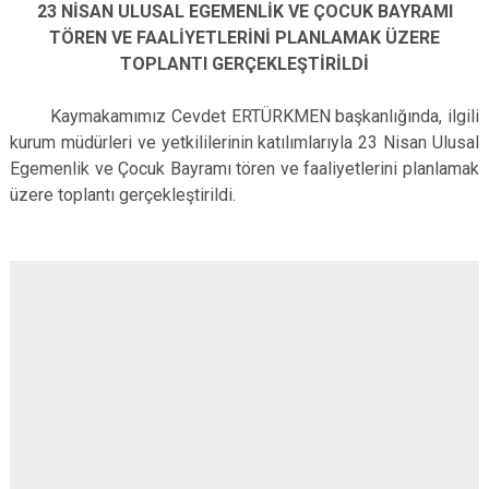
23 NİSAN ULUSAL EGEMENLİK VE ÇOCUK BAYRAMI
Çatalca
Şile
Esenyurt
TÖREN VE FAALİYETLERİNİ PLANLAMAK ÜZERE
Esenler
Silivri
Sancaktepe
TOPLANTI GERÇEKLEŞTİRİLDİ
Eyüpsultan
Şişli
Sultangazi
Kaymakamımız Cevdet ERTÜRKMEN başkanlığında, ilgili
kurum müdürleri ve yetkililerinin katılımlarıyla 23 Nisan Ulusal
Egemenlik ve Çocuk Bayramı tören ve faaliyetlerini planlamak
üzere toplantı gerçekleştirildi.