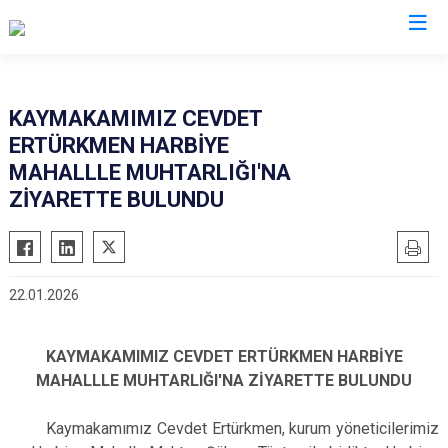
İstanbul
KAYMAKAMIMIZ CEVDET
ERTÜRKMEN HARBİYE
Adalar
Fatih
Sultanbeyli
MAHALLLE MUHTARLIĞI'NA
Avcılar
Gaziosmanpaşa
Tuzla
ZİYARETTE BULUNDU
Bağcılar
Güngören
Ümraniye
Bahçelievler
Kadıköy
Üsküdar
Bakırköy
Kağıthane
Zeytinburnu
22.01.2026
Bayrampaşa
Kartal
Arnavutköy
Beşiktaş
Küçükçekmece
Ataşehir
KAYMAKAMIMIZ CEVDET ERTÜRKMEN HARBİYE
Beykoz
Maltepe
Başakşehir
MAHALLLE MUHTARLIĞI'NA ZİYARETTE BULUNDU
Beyoğlu
Pendik
Beylikdüzü
Kaymakamımız Cevdet Ertürkmen, kurum yöneticilerimiz
Büyükçekmece
Sarıyer
Çekmeköy