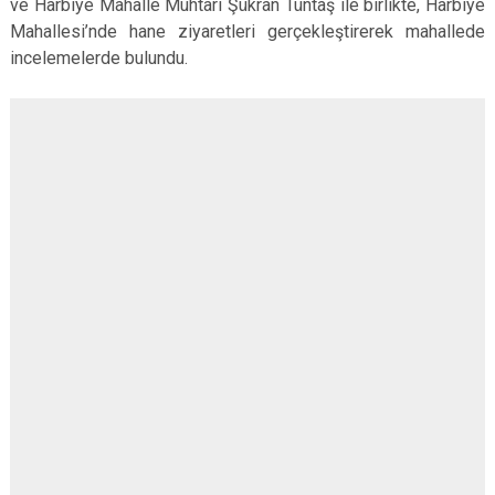
ve Harbiye Mahalle Muhtarı Şükran Tüntaş ile birlikte, Harbiye
Çatalca
Şile
Esenyurt
Mahallesi’nde hane ziyaretleri gerçekleştirerek mahallede
Esenler
Silivri
Sancaktepe
incelemelerde bulundu.
Eyüpsultan
Şişli
Sultangazi