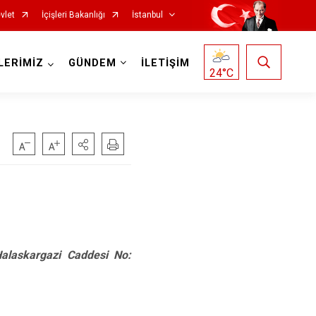
vlet
İçişleri Bakanlığı
İstanbul
LERİMİZ
GÜNDEM
İLETİŞİM
24
°C
Fatih
Sultanbeyli
Gaziosmanpaşa
Tuzla
Güngören
Ümraniye
Kadıköy
Üsküdar
Kağıthane
Zeytinburnu
alaskargazi Caddesi No:
Kartal
Arnavutköy
Küçükçekmece
Ataşehir