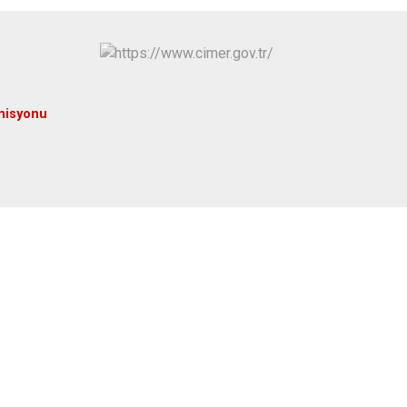
Maltepe
Başakşehir
Pendik
Beylikdüzü
ce
Sarıyer
Çekmeköy
Şile
Esenyurt
misyonu
Silivri
Sancaktepe
Şişli
Sultangazi