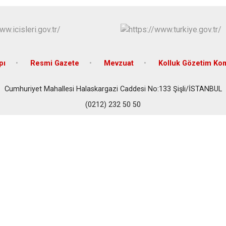
Beykoz
Beyoğlu
Büyükçekme
Çatalca
pı
Resmi Gazete
Mevzuat
Kolluk Gözetim Ko
Esenler
Eyüpsultan
Cumhuriyet Mahallesi Halaskargazi Caddesi No:133 Şişli/İSTANBUL
(0212) 232 50 50