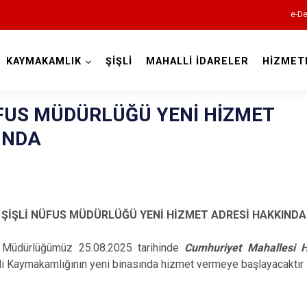
e-De
KAYMAKAMLIK
ŞİŞLİ
MAHALLİ İDARELER
HİZMET
İstanbul
ÜFUS MÜDÜRLÜĞÜ YENİ HİZMET
INDA
Adalar
Avcılar
Bağcılar
ŞİŞLİ NÜFUS MÜDÜRLÜĞÜ YENİ HİZMET ADRESİ HAKKINDA
Bahçelievler
Bakırköy
ürlüğümüz 25.08.2025 tarihinde
Cumhuriyet Mahallesi H
Bayrampaşa
li Kaymakamlığının yeni binasında hizmet vermeye başlayacaktır
Beşiktaş