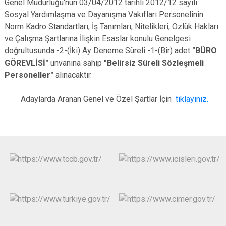
Genel Müdürlüğü'nün 03/04/2012 tarihli 2012/12 sayılı
Çatalca
Şile
Esenyurt
Sosyal Yardımlaşma ve Dayanışma Vakıfları Personelinin
Esenler
Silivri
Sancaktepe
Norm Kadro Standartları, İş Tanımları, Nitelikleri, Özlük Hakları
ve Çalışma Şartlarına İlişkin Esaslar konulu Genelgesi
Eyüpsultan
Şişli
Sultangazi
doğrultusunda -2-(İki) Ay Deneme Süreli -1-(Bir) adet
"BÜRO
GÖREVLİSİ"
unvanına sahip
"Belirsiz Süreli Sözleşmeli
Personeller"
alınacaktır.
Adaylarda Aranan Genel ve Özel Şartlar İçin
tıklayınız.