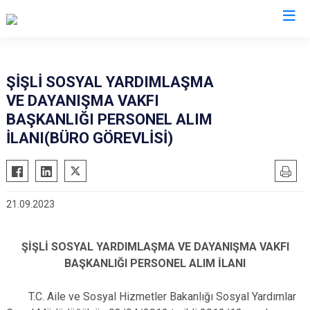
İstanbul
ŞİŞLİ SOSYAL YARDIMLAŞMA
VE DAYANIŞMA VAKFI
Adalar
Fatih
Sultanbeyli
BAŞKANLIĞI PERSONEL ALIM
Avcılar
Gaziosmanpaşa
Tuzla
İLANI(BÜRO GÖREVLİSİ)
Bağcılar
Güngören
Ümraniye
Bahçelievler
Kadıköy
Üsküdar
Bakırköy
Kağıthane
Zeytinburnu
21.09.2023
Bayrampaşa
Kartal
Arnavutköy
Beşiktaş
Küçükçekmece
Ataşehir
ŞİŞLİ SOSYAL YARDIMLAŞMA VE DAYANIŞMA VAKFI
Beykoz
Maltepe
Başakşehir
BAŞKANLIĞI PERSONEL ALIM İLANI
Beyoğlu
Pendik
Beylikdüzü
T.C. Aile ve Sosyal Hizmetler Bakanlığı Sosyal Yardımlar
Büyükçekmece
Sarıyer
Çekmeköy